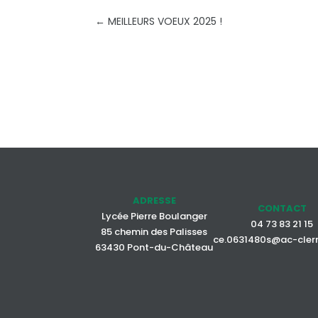
←
MEILLEURS VOEUX 2025 !
ADRESSE
CONTACT
Lycée Pierre Boulanger
04 73 83 21 15
85 chemin des Palisses
ce.0631480s@ac-cler
63430 Pont-du-Château