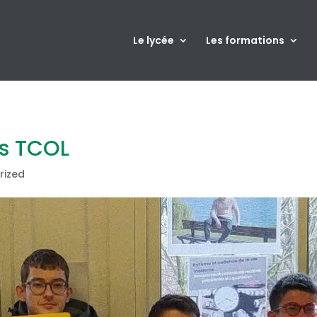
Le lycée
Les formations
es TCOL
rized