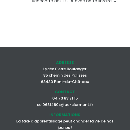
Rencontre des TCOL avec notre libraire
→
ADRESSE
Lycée Pierre Boulanger
85 chemin des Palisses
63430 Pont-du-Château
CONTACT
04 73 83 21 15
ce.0631480s@ac-clermont.fr
INFORMATIONS
La taxe d'apprentissage peut changer la vie de nos
jeunes !