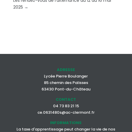
Les rendez-vous de l'alternance du 12 au 16 mai
2025
→
ADRESSE
Lycée Pierre Boulanger
85 chemin des Palisses
63430 Pont-du-Château
CONTACT
04 73 83 21 15
ce.0631480s@ac-clermont.fr
INFORMATIONS
La taxe d'apprentissage peut changer la vie de nos