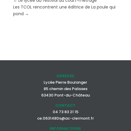
←
Le lycée au festival du court-métrage
Les TCOL rencontrent une éditrice de La poule qui
pond
→
ADRESSE
Lycée Pierre Boulanger
85 chemin des Palisses
63430 Pont-du-Château
CONTACT
04 73 83 21 15
ce.0631480s@ac-clermont.fr
INFORMATIONS